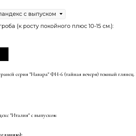
оба (к росту покойного плюс 10-15 см.):
аней серия "Навара" ФН-6 (тайная вечеря) темный глянец. Р
екс "Италия" с выпуском
еланию):