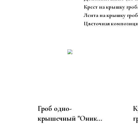
Крест на крышку гроба 
Лента на крышку гроба
Цветочная композиция 
Гроб одно-
К
крышечный "Оникс"
г
ФОН-8Т
В