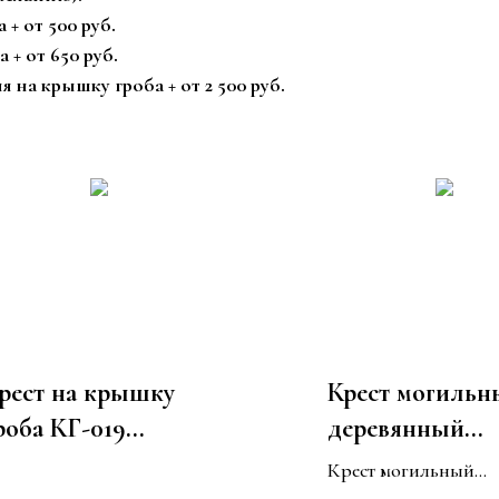
+ от 500 руб.
 + от 650 руб.
на крышку гроба + от 2 500 руб.
рест на крышку
Крест могильн
роба КГ-019
деревянный
интажный № 1
"Угловой узор"
Крест могильный