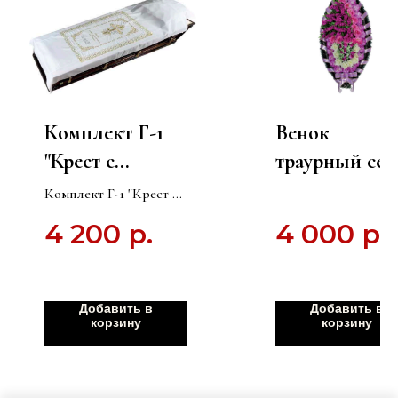
Комплект Г-1
Венок
"Крест с
траурный сер
виноградной
"Заказ" № 6 и
Комплект Г-1 "Крест с
лозой"
искусственн
виноградной лозой"
4 200
р.
4 000
р.
Подушка + покрывало
Подушка +
цветов
покрывало
Добавить в
Добавить в
корзину
корзину