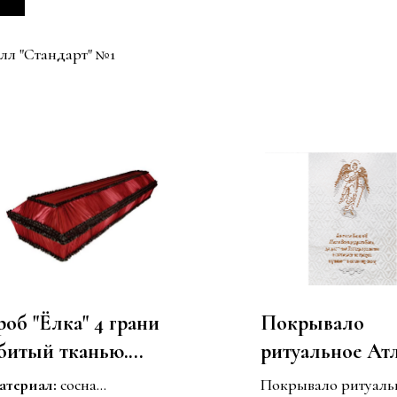
лл "Стандарт" №1
роб "Ёлка" 4 грани
Покрывало
битый тканью.
ритуальное Ат
азмер 1,7-2,1
стеганное выш
атериал:
сосна
Покрывало ритуаль