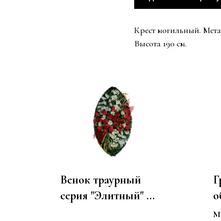
Крест могильный. Мета
Высота 190 см.
Венок траурный
Г
серия "Элитный" №
о
17 из искусственных
Р
М