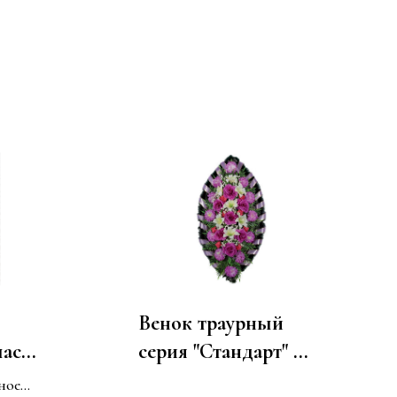
Венок траурный
лас
серия "Стандарт" №
ивка
13 из искусственных
ное