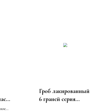
Гроб лакированный
лас
6 граней серия
ивка
"Классика"
ное