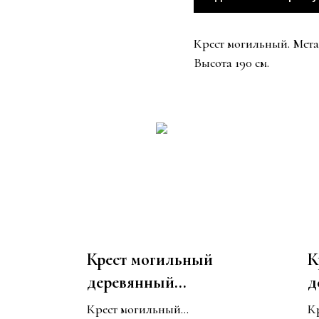
Крест могильный. Мета
Высота 190 см.
Крест могильный
К
деревянный
д
"Фигурный с
2
Крест могильный
К