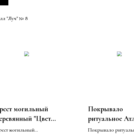
лл "Луч" № 8
рест могильный
Покрывало
еревянный "Цветы
ритуальное Ат
,3 м." КС-95Ц
стеганное выш
рест могильный
Покрывало ритуаль