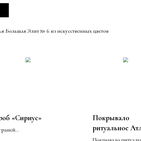
я Большая Элит № 6 из искусственных цветов
роб «Сириус»
Покрывало
ритуальное Ат
 граней
стеганное выш
осна, шпон, лак
Покрывало ритуаль