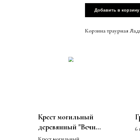
Добавить в корзину
Корзина траурная Ладь
Крест могильный
Г
деревянный "Вечная
6
Память 2,3 м."
С
Крест могильный