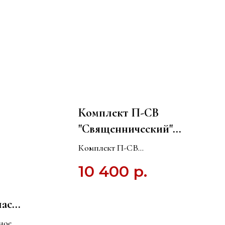
Комплект П-СВ
"Священнический"
П-СВ Подушка +
Комплект П-СВ
покрывало +
"Священнический" П-СВ
10 400
р.
Подушка + покрывало +
наличник
наличник
лас
ивка
ное