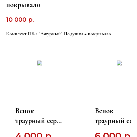
покрывало
10 000
р.
Комплект ПБ-1 "Ажурный" Подушка + покрывало
Венок
Венок
траурный серия
траурный сер
"Заказ" № 16 из
"Элитный" № 
4 000
р.
6 000
р.