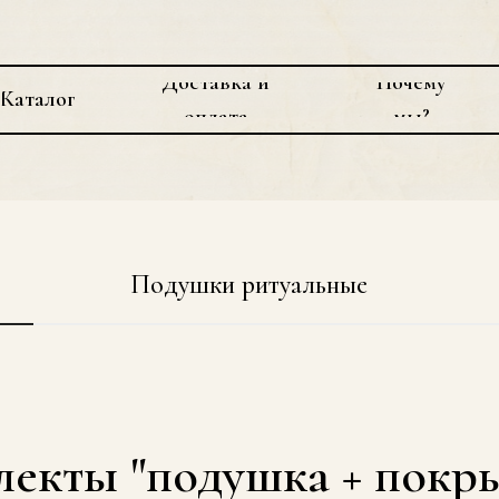
Доставка и
Почему
Каталог
оплата
мы?
Подушки ритуальные
екты "подушка + покр