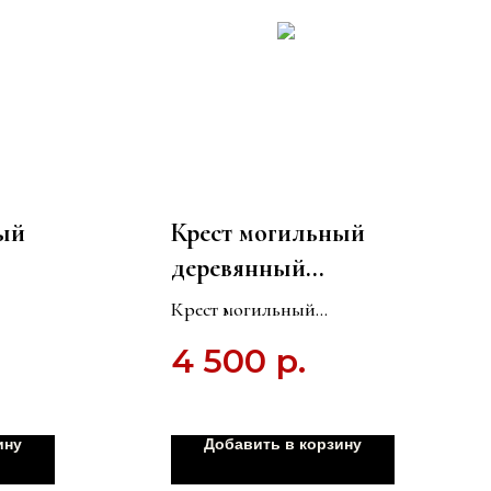
ый
Крест могильный
деревянный
 м."
"Стандарт" КДС-01
Крест могильный
(сосна) - Темный/
вский
деревянный "Стандарт"
4 500
р.
й КЭ-08
КДС-01 (сосна) - Темный/
Светлый
Светлый
ину
Добавить в корзину