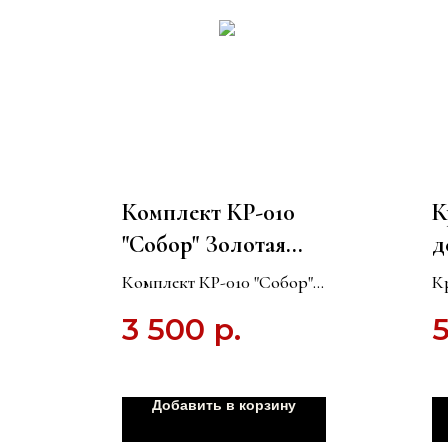
Комплект КР-010
К
"Собор" Золотая
д
нить Подушка +
"
Комплект КР-010 "Собор"
К
покрывало
ф
Золотая нить Подушка +
д
3 500
р.
покрывало
р
(
(
С
Добавить в корзину