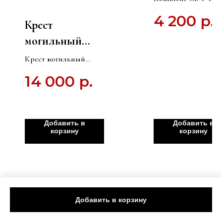
Подушка +
в венке из лилий" С
4 200
р.
Подушка + покрыв
Крест
покрывало
могильный
деревянный
Крест могильный
Григорианский
деревянный
14 000
р.
Григорианский
"Хачкар" КС-09
"Хачкар" КС-09 (сосна)
(сосна) Темный
Темный
Добавить в
Добавить в
корзину
корзину
Добавить в корзину